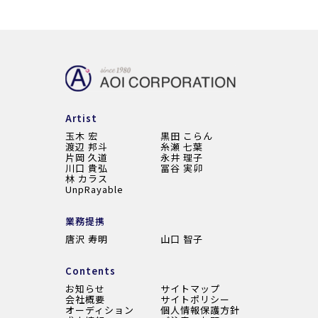
Artist
玉木 宏
黒田 こらん
渡辺 邦斗
糸瀬 七葉
片岡 久道
永井 理子
川口 貴弘
冨谷 実卯
林 カラス
UnpRayable
業務提携
唐沢 寿明
山口 智子
Contents
お知らせ
サイトマップ
会社概要
サイトポリシー
オーディション
個人情報保護方針