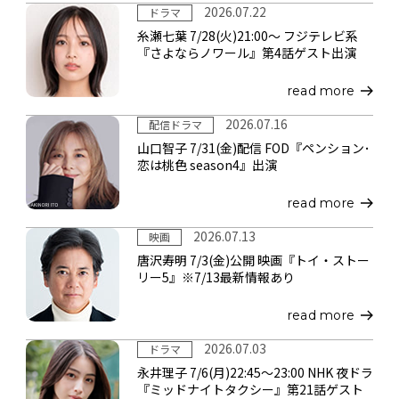
2026.07.22
ドラマ
糸瀬七葉 7/28(火)21:00～ フジテレビ系
『さよならノワール』第4話ゲスト出演
read more
2026.07.16
配信ドラマ
山口智子 7/31(金)配信 FOD『ペンション･
恋は桃色 season4』出演
read more
2026.07.13
映画
唐沢寿明 7/3(金)公開 映画『トイ・ストー
リー5』※7/13最新情報あり
read more
2026.07.03
ドラマ
永井理子 7/6(月)22:45～23:00 NHK 夜ドラ
『ミッドナイトタクシー』第21話ゲスト