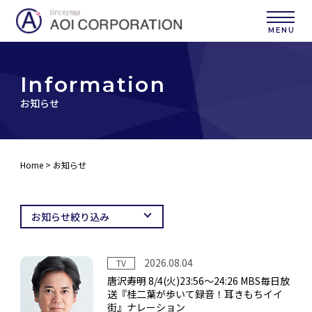
I
n
f
o
r
m
a
t
i
o
n
お知らせ
Home
> お知らせ
2026.08.04
TV
唐沢寿明 8/4(火)23:56～24:26 MBS毎日放
送『桂二葉が歩いて録音！耳きもちイイ
街』ナレーション