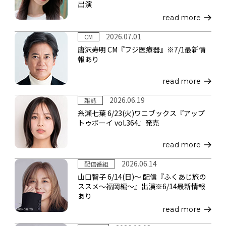
出演
read more
2026.07.01
CM
唐沢寿明 CM『フジ医療器』※7/1最新情
報あり
read more
2026.06.19
雑誌
糸瀬七葉 6/23(火)ワニブックス『アップ
トゥボーイ vol.364』発売
read more
2026.06.14
配信番組
山口智子 6/14(日)～ 配信『ふくあじ旅の
ススメ～福岡編～』出演※6/14最新情報
あり
read more