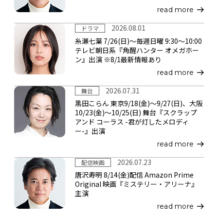
read more
2026.08.01
ドラマ
糸瀬七葉 7/26(日)～毎週日曜 9:30～10:00
テレビ朝日系『角醒ハンター オメガホー
ン』出演 ※8/1最新情報あり
read more
2026.07.31
舞台
黒田こらん 東京9/18(金)～9/27(日)、大阪
10/23(金)～10/25(日) 舞台『スクラップ
アンド コーラス -君が灯したメロディ
ー-』出演
read more
2026.07.23
配信映画
唐沢寿明 8/14(金)配信 Amazon Prime
Original 映画『ミステリー・アリーナ』
主演
read more