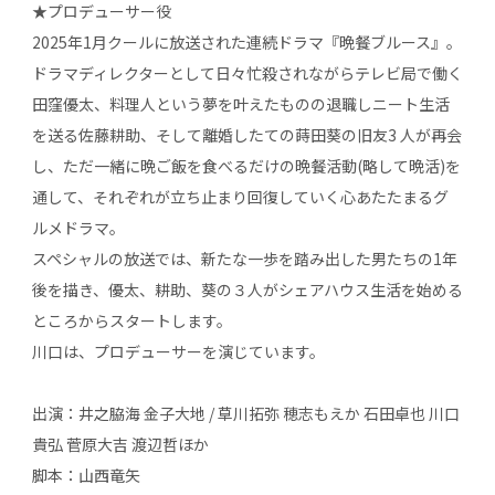
★プロデューサー役
2025年1月クールに放送された連続ドラマ『
晩餐ブルース』
。
ドラマディレクターとして日々忙殺されながらテレビ局で働く
田窪優太、料理人という夢を叶えたものの退職しニート生活
を送る佐藤耕助、そして離婚したての蒔田葵の旧友3 人が再会
し、ただ一緒に晩ご飯を食べるだけの晩餐活動(略して晩活)を
通して、それぞれが立ち止まり回復していく心あたたまるグ
ルメドラマ。
スペシャルの放送では、新たな一歩を踏み出した男たちの1年
後を描き、優太、耕助、葵の３人がシェアハウス生活を始める
ところからスタートします。
川口は、プロデューサーを演じています。
出演：井之脇海 金子大地 / 草川拓弥 穂志もえか 石田卓也 川口
貴弘 菅原大吉 渡辺哲ほか
脚本：山西竜矢