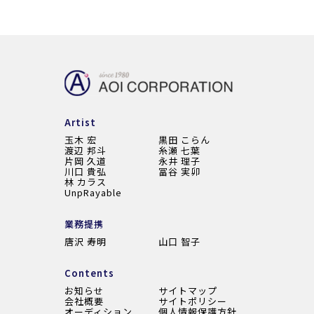
Artist
玉木 宏
黒田 こらん
渡辺 邦斗
糸瀬 七葉
片岡 久道
永井 理子
川口 貴弘
冨谷 実卯
林 カラス
UnpRayable
業務提携
唐沢 寿明
山口 智子
Contents
お知らせ
サイトマップ
会社概要
サイトポリシー
オーディション
個人情報保護方針