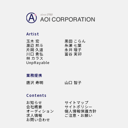
Artist
玉木 宏
黒田 こらん
渡辺 邦斗
糸瀬 七葉
片岡 久道
永井 理子
川口 貴弘
冨谷 実卯
林 カラス
UnpRayable
業務提携
唐沢 寿明
山口 智子
Contents
お知らせ
サイトマップ
会社概要
サイトポリシー
オーディション
個人情報保護方針
求人情報
ご注意・お願い
お問い合わせ