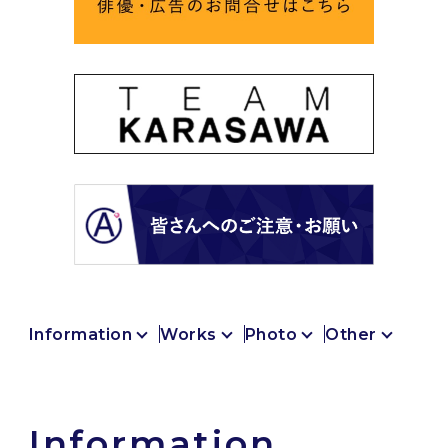
Information
Works
Photo
Other
I
n
f
o
r
m
a
t
i
o
n