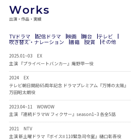
W
o
r
k
s
出演・作品・実績
TVドラマ
配信ドラマ
映画
舞台
テレビ
その他
吹き替え・ナレーション
書籍
受賞
2025.01~03
2024.10
2024
2015
2012
2019
1996
2009
2011
松竹
TBS
WDSMP
幻冬舎
ダイワハウス
Amazon Original
EX
主演 『プライベートバンカー』庵野甲一役
『龍が如く ～Beyond the Game～』episode2～episode5 配
『九十歳。何がめでたい』(監督:前田哲)
『TAKE FIVE』映像出演
『クイズ神』MC出演
主演吹替 『トイ・ストーリー4』※ウッディ
『ふたり』
第22回 日本メガネベストドレッサー賞（サングラス部門）受
『ルナ・レガーロ～月からの贈り物～』案内役
信 風間新太郎役
賞
2024
2017
2009
2011
2015
EX
松竹
TBS
Dlife
2022
2007
LINE NEWS VISION
テレビ朝日開局65周年記念 ドラマプレミアム『万博の太陽』
主演 『LAST COP THE MOVIE』(監督:猪股隆一)
シェイクスピアシリーズ第21弾『冬物語』(演出:蜷川幸雄)
『WORLD QUIZ CLASSIC』MC出演
主演吹替 『トイ・ストーリー 謎の恐竜ワールド』※ウッディ
万田昭太朗役
主演 上下関係W『トップギフト』
第58回 文化庁芸術選奨文部科学大臣新人賞 演劇部門 受賞
2015
2007
2006
2012
東宝
NTV
WDSMP
2023.04~11
2017
2003
Hulu配信
WOWOW
主演 『杉原千畝 スギハラチウネ』(監督:チェリン・グラック)
彩の国シェイクスピア・シリーズ第16弾『コリオレイナス』
『記憶のチカラⅢ』ナビゲーター
主演吹替 『レックスはお風呂の王様』※ウッディ
主演 『連続ドラマＷ フィクサー』season1~3 各全5話
『THE LAST COP／ラストコップ』
(演出:蜷川幸雄)
第11回 橋田賞受賞
another story of THE MOVIE 『結婚にまつわるエトセトラ』
2014
2005
2012
東映
NTV
WDSMP
／『密着！神奈川県警24時？』
2021
2006
NTV
主演 『イン･ザ･ヒーロー』(監督:武正晴)
『記憶のチカラⅡ』ナビゲーター
主演吹替 『にせものバズがやってきた』※ウッディ
主演 新土曜ドラマ『ボイスⅡ 110緊急司令室』樋口彰吾役
企画ユニット地球ゴージャスプロデュース公演