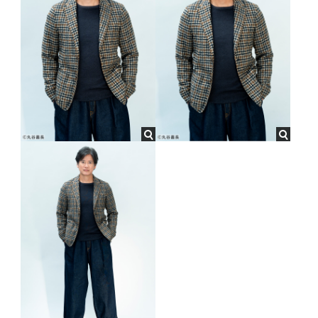
2015
TBS
主演 日曜劇場『ナポレオンの村』
2015
NTV
主演 金曜ロードSHOW!『THE LAST COP ラストコップ』
2014
CX
27時間テレビスペシャルドラマ『俺たちに明日はある』
2014
TBS
主演 日曜劇場『ルーズヴェルト・ゲーム』
2013
EX
テレビ朝日開局55周年記念ﾄﾞﾗﾏｽﾍﾟｼｬﾙ『オリンピックの身代
金』
2013
TBS
主演 『TAKE FIVE～俺たちは愛を盗めるか』帆村正義役