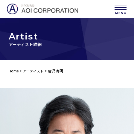
A
r
t
i
s
t
アーティスト詳細
Home
>
アーティスト
> 唐沢 寿明