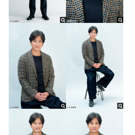
1992
主演 ドラマ特別企画『がん消滅の罠～完全寛解の謎～』
野田版『真夏の夜の夢』
1997
東宝
『恋は舞い降りた。』(監督:長谷川康夫)
2018
NHKBSプレミアム
1990
『真夜中のスーパーカー』
野田版『から騒ぎ』
1995
ヘラルド
『君を忘れない』(監督:渡辺孝好)
2016
NTV
1989
主演 日本テレビ×hulu共同制作ドラマ『THE LAST COP／ラ
ﾀﾞﾝｽﾚﾋﾞｭｰ’89『COUNT DOWN』
1993
東宝
ストコップ』
『高校教師』(監督:吉田健)
1988
2016
NHK
『薔薇と棺桶』
1991
大映
連続テレビ小説『とと姉ちゃん』
『ハロー張りネズミ』(監督:松本泰生)
1987
2016
NTV
ミュージカル『真利亜』
1991
東宝
3週連続ラストコップ祭り『THE LAST COP/ラストコップ –
『おいしい結婚』(監督:森田芳光)
episode0(ゼロ)‒』
1987
『ボーイズレビュー・ステイゴールド』
2016
CX
『モンタージュ 三億円事件奇譚』