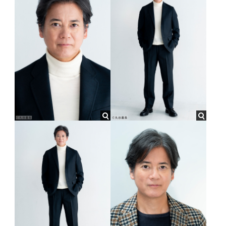
『ザ・マジックアワー』(監督:三谷幸喜)
主演吹替 『トイ･ストーリー』※ウッディ
2019
1999
TBS
日曜劇場『グッドワイフ』
ﾌﾞﾛｰﾄﾞｳｪｲﾐｭｰｼﾞｶﾙ『ビッグ～夢は、かなう。』
2006
東宝
『THE 有頂天ホテル』(脚本･演出:三谷幸喜)
2018
1999
TX
主演 テレビ東京開局55周年記念番組 ドラマBiz『ハラスメン
『温水夫妻』(演出:三谷幸喜)
2004
松竹
トゲーム』
『CASSHERN』(監督:紀里谷和明)
1998
2018
TX
ﾌﾞﾛｰﾄﾞｳｪｲﾐｭｰｼﾞｶﾙ『ビッグ～夢は、かなう。』
2004
東宝
主演 テレビ東京開局55周年記念特別企画ドラマスペシャル
『嗤う伊右衛門』(監督:蜷川幸雄)
『あまんじゃく 元外科医の殺し屋が医療の闇に挑む！』
1996
NODA‒MAP『TABOO0』
2003
東宝
2018
NTV
『青の炎』(監督:蜷川幸雄)
24時間テレビスペシャルドラマ『ヒーローを作った男 石ノ森
1995
章太郎物語』
『熱帯祝祭劇マウイ』(演出:宮本亜門)
2001
東宝
『みんなのいえ』(脚本･監督:三谷幸喜)
2018
CX
1994
『世にも奇妙な物語‘18春の特別編』
初主演『出口なし！』(演出:三谷幸喜)
1997
東宝
『ラヂオの時間』(脚本･監督:三谷幸喜)
2018
TBS