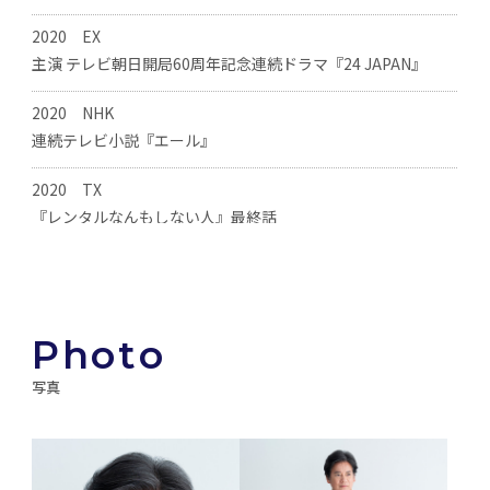
2015
Hulu配信
Vol.8『HUMANITY‒THE MUSICAL‒』(演出:岸谷五朗)
2011
2004
2011
東宝
NTV
WDSMP
主演 『THE LAST COP ラストコップ』episode2～episode5
2020
EX
ゲスト 『ステキな金縛り』(脚本･監督:三谷幸喜)
『記憶のチカラ～あなたの記憶力に異変が起きる！～』ナビ
主演吹替 『ハワイアン・バケーション』※ウッディ
配信
2005
主演 テレビ朝日開局60周年記念連続ドラマ『24 JAPAN』
ゲーター
『天保十二年のシェイクスピア』(演出:蜷川幸雄)
2011
2010
東宝
WDSMP
2020
NHK
『太平洋の奇跡～フォックスと呼ばれた男』(監督:平山秀幸)
主演吹替 『トイ・ストーリー3』※ウッディ
2004
連続テレビ小説『エール』
『浪人街』(演出:山田和也)
2009
2005
東宝
NHK
2020
TX
主演 『20世紀少年』最終章(全3部作) (監督:堤幸彦)
『アガサ・クリスティーの名探偵ポワロとマープル』アフレコ
2003
『レンタルなんもしない人』最終話
ミュージカル『ミー＆マイガール』(演出:山田和也)
2009
2004
東宝
ﾜｰﾅｰ･ﾌﾞﾗｻﾞｰｽﾞ
2020
TX
主演 『20世紀少年』第2章 (全3部作) (監督:堤幸彦)
『ポーラー・エクスプレス』(脚本･監督:ﾛﾊﾞｰﾄ・ｾﾞﾒｷｽ）
2002
主演 『あまんじゃく 元外科医の殺し屋 最後の闘い』
『マクベス』(演出:蜷川幸雄)
2008
2003
ギャガ
TX系
P
h
o
t
o
2020
TX
『蛇にピアス』(監督:蜷川幸雄)
『人間交差点』アフレコ
2001
主演 ドラマスペシャル『ハラスメントゲーム 秋津VSカトクの
写真
女』
『マクベス』(演出:蜷川幸雄)
2008
2000
東宝
ﾌﾞｴﾅ・ﾋﾞｽﾀ
主演 『20世紀少年』第1章 (全3部作) (監督:堤幸彦)
主演吹替 『トイ・ストーリー2』※ウッディ
2019
2000
NTV
主演 『ボイス 110緊急指令室』
NODA‒MAP『カノン』
2008
1996
東宝
ﾌﾞｴﾅ・ﾋﾞｽﾀ