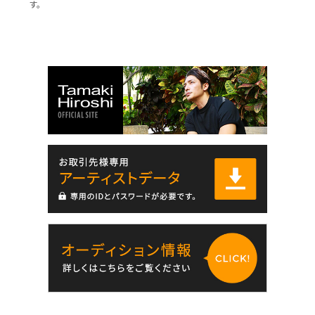
2007
CX
す。
主演 ‘07新春時代劇『明智光秀～神に愛されなかった男～』
2006
NHK
ゲスト 大河ドラマ『功名が辻』前田利家役
2006
CX
主演 『小早川伸木の恋』
2005
NHK
主演 月曜ﾄﾞﾗﾏｼﾘｰｽﾞ『ハチロー ～母の詩、父の詩～』
2003
CX
主演 『白い巨塔』
2002
NTV
ゲスト 『サイコドクター』
2002
NHK