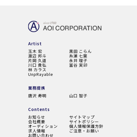
主演 大河ドラマ『利家とまつ～加賀百万石物語～』前田利家
役
2000
CX
主演 『ラヴ コンプレックス』
1999
CX
Artist
主演 金曜ｴﾝﾀﾃｲﾒﾝﾄ『美味しんぼ Part5』
玉木 宏
黒田 こらん
渡辺 邦斗
糸瀬 七葉
片岡 久道
永井 理子
1997
CX
川口 貴弘
冨谷 実卯
林 カラス
主演 『イヴ』
UnpRayable
1997
CX
業務提携
主演 金曜ｴﾝﾀﾃｲﾒﾝﾄ『美味しんぼ Part4』
唐沢 寿明
山口 智子
1996
CX
Contents
『おいしい関係』
お知らせ
サイトマップ
会社概要
サイトポリシー
オーディション
個人情報保護方針
1996
CX
求人情報
ご注意・お願い
お問い合わせ
主演 金曜ｴﾝﾀﾃｲﾒﾝﾄ『美味しんぼ Part3』