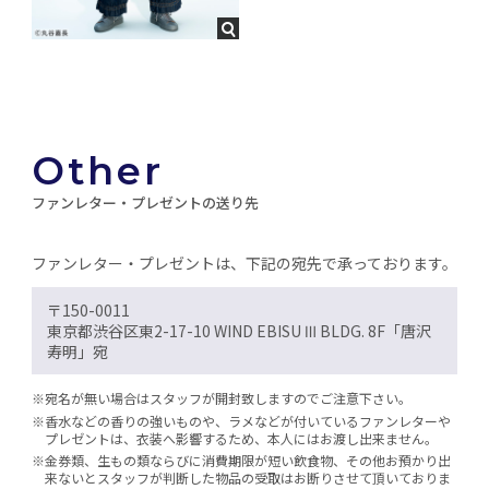
2013
NHK
主演 テレビ放送60年記念ドラマ『メイド イン ジャパン』
2012
CX
主演 木曜劇場 東野圭吾ミステリーズ 第一話『さよならコー
チ』
O
t
h
e
r
2012
WOWOW
ファンレター・プレゼントの送り先
主演 『STRANGERS6』
ファンレター・プレゼントは、下記の宛先で承っております。
2010
CX
『ギルティ～悪魔と契約した女～』
〒150-0011
東京都渋谷区東2-17-10 WIND EBISU Ⅲ BLDG. 8F「唐沢
2009‒2010
CX
寿明」宛
主演 『不毛地帯』
※宛名が無い場合はスタッフが開封致しますのでご注意下さい。
2007
CX
※香水などの香りの強いものや、ラメなどが付いているファンレターや
プレゼントは、衣装へ影響するため、本人にはお渡し出来ません。
ゲスト 『ガリレオ』
※金券類、生もの類ならびに消費期限が短い飲食物、その他お預かり出
来ないとスタッフが判断した物品の受取はお断りさせて頂いておりま